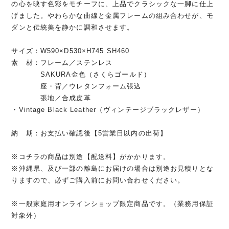
の心を映す色彩をモチーフに、上品でクラシックな一脚に仕上
げました。やわらかな曲線と金属フレームの組み合わせが、モ
ダンと伝統美を静かに調和させます。
サイズ：W590×D530×H745 SH460
素 材：フレーム／ステンレス
SAKURA金色（さくらゴールド）
座・背／ウレタンフォーム張込
張地／合成皮革
・Vintage Black Leather（ヴィンテージブラックレザー）
納 期：お支払い確認後【5営業日以内の出荷】
※コチラの商品は別途【配送料】がかかります。
※沖縄県、及び一部の離島にお届けの場合は別途お見積りとな
りますので、必ずご購入前にお問い合わせください。
※一般家庭用オンラインショップ限定商品です。（業務用保証
対象外）