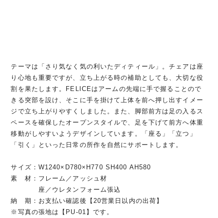
テーマは「さり気なく気の利いたディティール」。チェアは座
り心地も重要ですが、立ち上がる時の補助としても、大切な役
割を果たします。FELICEはアームの先端に手で握ることので
きる突部を設け、そこに手を掛けて上体を前へ押し出すイメー
ジで立ち上がりやすくしました。また、脚部前方は足の入るス
ペースを確保したオープンスタイルで、足を下げて前方へ体重
移動がしやすいようデザインしています。「座る」「立つ」
「引く」といった日常の所作を自然にサポートします。
サイズ：W1240×D780×H770 SH400 AH580
素 材：フレーム／アッシュ材
座／ウレタンフォーム張込
納 期：お支払い確認後【20営業日以内の出荷】
※写真の張地は【PU-01】です。