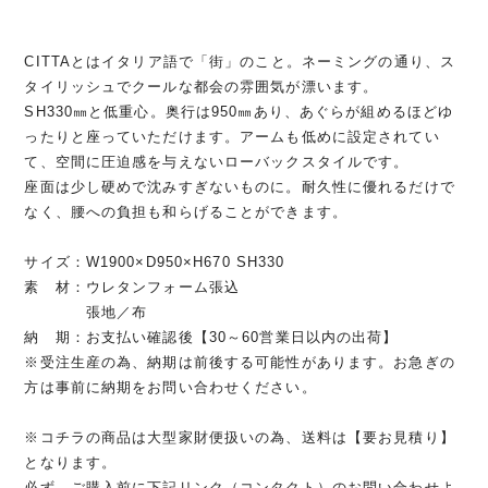
CITTAとはイタリア語で「街」のこと。ネーミングの通り、ス
タイリッシュでクールな都会の雰囲気が漂います。
SH330㎜と低重心。奥行は950㎜あり、あぐらが組めるほどゆ
ったりと座っていただけます。アームも低めに設定されてい
て、空間に圧迫感を与えないローバックスタイルです。
座面は少し硬めで沈みすぎないものに。耐久性に優れるだけで
なく、腰への負担も和らげることができます。
サイズ：W1900×D950×H670 SH330
素 材：ウレタンフォーム張込
張地／布
納 期：お支払い確認後【30～60営業日以内の出荷】
※受注生産の為、納期は前後する可能性があります。お急ぎの
方は事前に納期をお問い合わせください。
※コチラの商品は大型家財便扱いの為、送料は【要お見積り】
となります。
必ず、ご購入前に下記リンク（コンタクト）のお問い合わせよ