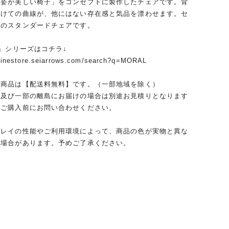
ろ姿が美しい椅子」をコンセプトに製作したチェアです。背
かけての曲線が、他にはない存在感と気品を漂わせます。セ
ズのスタンダードチェアです。
L』シリーズはコチラ↓
nlinestore.seiarrows.com/search?q=MORAL
の商品は【配送料無料】です。（一部地域を除く）
、及び一部の離島にお届けの場合は別途お見積りとなります
ずご購入前にお問い合わせください。
プレイの性能やご利用環境によって、商品の色が実物と異な
る場合があります。予めご了承ください。