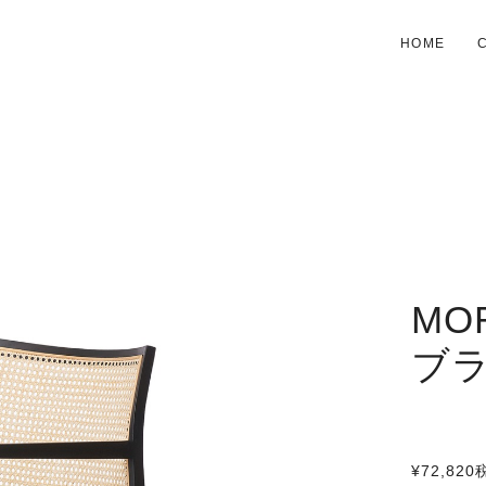
HOME
MO
ブ
¥72,820