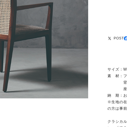
POST
サイズ：W56
素 材：
背／ラ
座／ウ
納 期：お
※生地の
の方は事
クラシカ