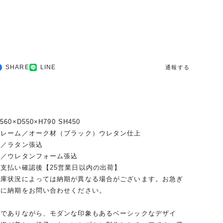
SHARE
LINE
通報する
0×D550×H790 SH450
フレーム／オーク材（ブラック）ウレタン仕上
タン張込
レタンフォーム張込
支払い確認後【25営業日以内の出荷】
在庫状況によっては納期が異なる場合がございます。お急ぎ
前に納期をお問い合わせください。
ルでありながら、モダンな印象もあるベーシックなデザイ