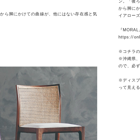
ン。「後
から脚に
背から脚にかけての曲線が、他にはない存在感と気
イアロー
『MORA
https://o
※コチラ
※沖縄県
ので、必
※ディス
って見え