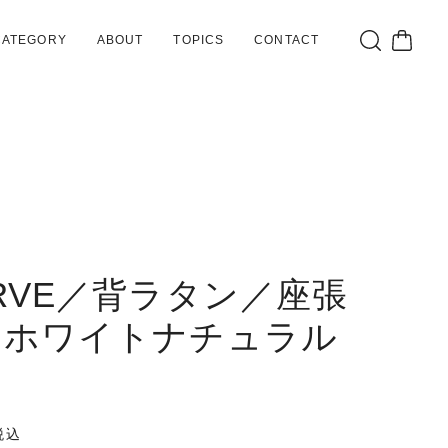
CATEGORY
ABOUT
TOPICS
CONTACT
RVE／背ラタン／座張
／ホワイトナチュラル
税込