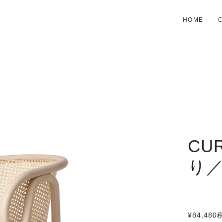
HOME
CU
り
¥84,480