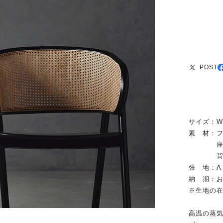
POST
サイズ：W59
素 材：
座／ウ
背／ラ
張 地：A
納 期：お
※生地の
高温の蒸気