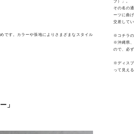
ブ）」。
その名の
ーツに曲
交差して
すめです。カラーや張地によりさまざまなスタイル
※コチラ
※沖縄県
ので、必
※ディス
って見え
ー」