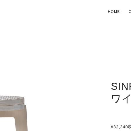
HOME
SI
ワ
¥32,340