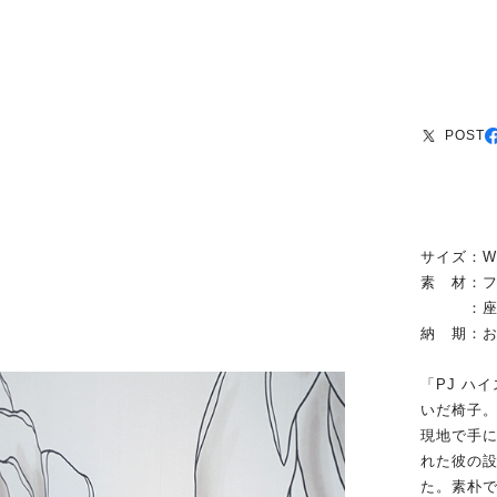
POST
サイズ：W4
素 材：
：座／
納 期：お
「PJ ハ
いだ椅子
現地で手
れた彼の設
た。素朴