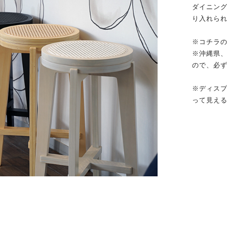
ダイニン
り入れら
※コチラ
※沖縄県
ので、必
※ディス
って見え