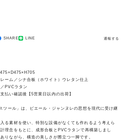
SHARE
LINE
通報する
75×D475×H705
フレーム／シナ合板（ホワイト）ウレタン仕上
PVCラタン
支払い確認後【5営業日以内の出荷】
イスツール」は、ピエール・ジャンヌレの思想を現代に受け継
。
に入る素材を使い、特別な設備がなくても作れるよう考えら
計理念をもとに、成形合板とPVCラタンで再構築しまし
でありながら、構造の美しさが際立つ一脚です。