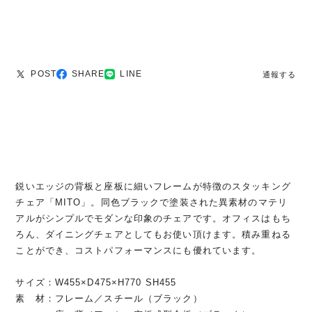
POST
SHARE
LINE
通報する
鋭いエッジの背板と座板に細いフレームが特徴のスタッキング
チェア「MITO」。同色ブラックで塗装された異素材のマテリ
アルがシンプルでモダンな印象のチェアです。オフィスはもち
ろん、ダイニングチェアとしてもお使い頂けます。積み重ねる
ことができ、コストパフォーマンスにも優れています。
サイズ：W455×D475×H770 SH455
素 材：フレーム／スチール（ブラック）