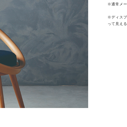
※通常メー
※ディス
って見え