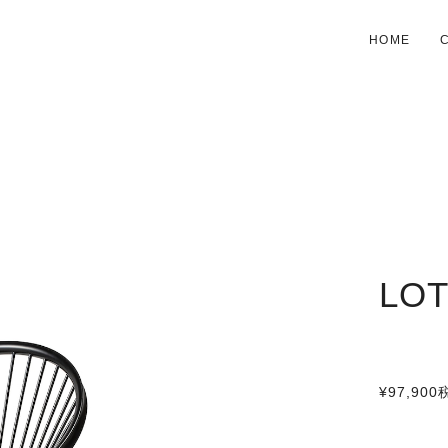
HOME
LO
¥97,900