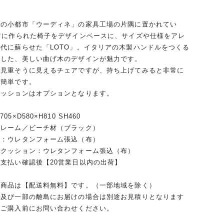
アの小都市「ウーディネ」の家具工場の片隅に置かれてい
前に作られた椅子をデザインベースに、サイズや仕様をアレ
代に蘇らせた「LOTO」。イタリアの木製ハンドルをつくる
用した、美しい曲げ木のデザインが魅力です。
一見重そうに見えるチェアですが、持ち上げてみると非常に
も簡単です。
クッションはオプションとなります。
5×D580×H810 SH460
フレーム／ビーチ材（ブラック）
レタンフォーム張込（布）
ョン：ウレタンフォーム張込（布）
支払い確認後【20営業日以内の出荷】
の商品は【配送料無料】です。（一部地域を除く）
、及び一部の離島にお届けの場合は別途お見積りとなります
ずご購入前にお問い合わせください。