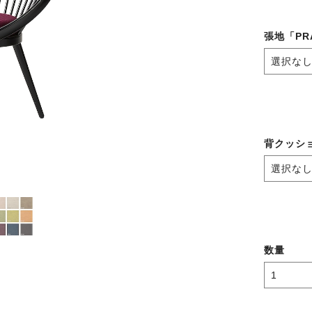
張地「PR
背クッシ
数量