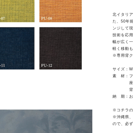
北イタリ
た、50年
ンジして現
技術を応
幅が広く
軽く移動
※専用背
サイズ：W70
素 材：
座：ウ
背クッシ
納 期：お
※コチラ
※沖縄県
ので、必