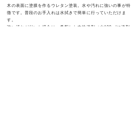
木の表面に塗膜を作るウレタン塗装。水や汚れに強いの事が特
徴です。普段のお手入れは水拭きで簡単に行っていただけま
す。
強い汚れが付いた場合は、希釈した中性洗剤（水100mlに洗剤
1g程度）を含ませた布巾で汚れを取り、表面の洗剤が残らない
ように水拭きし、最後に乾いた布巾で表面の水気を拭き上げて
ください。
中性洗剤で拭くことで除菌消毒にも効果があります。
ウレタン塗装のアルコール除菌について