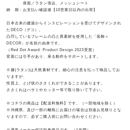
座面／ラタン張込、メッシュシート
納 期：お支払い確認後【10営業日以内の出荷】
日本古来の建築からインスピレーションを受けてデザインされ
たDECO（デコ）。
凸凹しているフレームの凸と異素材を使用した「装飾＝
DECOR」が名前の由来です。
（Red Dot Award: Product Design 2023受賞）
背面には引手があり、座る動作をサポートします。
※籐(ラタン)は天然素材です。細心の注意を払って検品してお
りますが、
性質上、とげ状のささくれができることがあります。
ささくれはハサミやカッター等で取り除いて下さい。
※コチラの商品は【配送料無料】です。（一部地域を除く）
※沖縄県、及び一部の離島にお届けの場合は別途お見積りとな
りますので、必ずご購入前にお問い合わせください。
※通常メーカー保証対象商品です。（1年間）